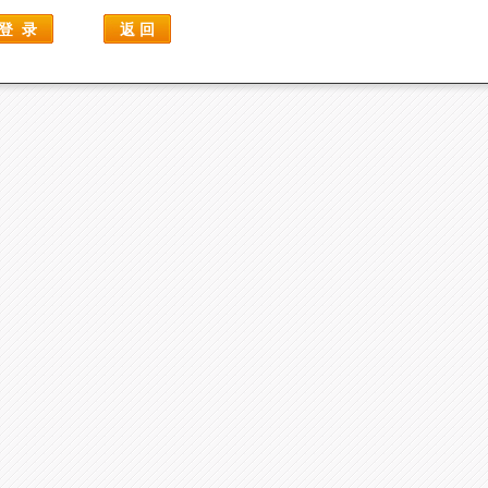
登 录
返 回