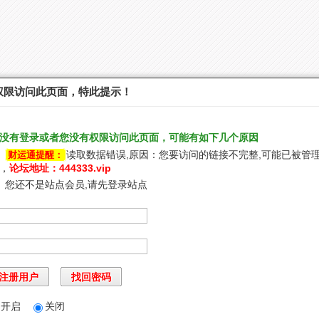
权限访问此页面，特此提示！
没有登录或者您没有权限访问此页面，可能有如下几个原因
、
读取数据错误,原因：您要访问的链接不完整,可能已被管
财运通提醒：
，
论坛地址：444333.vip
、您还不是站点会员,请先登录站点
注册用户
找回密码
开启
关闭