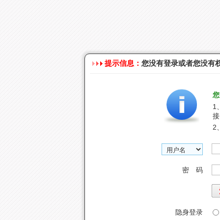
提示信息：
您没有登录或者您没有
您
1
接
2
密 码
隐身登录