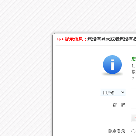
提示信息：
您没有登录或者您没有
您
1
接
2
密 码
隐身登录