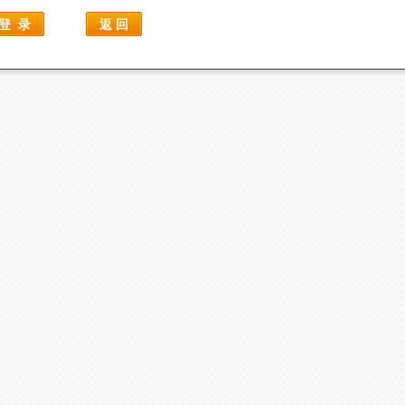
登 录
返 回