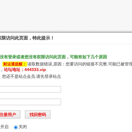
权限访问此页面，特此提示！
没有登录或者您没有权限访问此页面，可能有如下几个原因
、
读取数据错误,原因：您要访问的链接不完整,可能已被管
财运通提醒：
，
论坛地址：444333.vip
、您还不是站点会员,请先登录站点
注册用户
找回密码
开启
关闭