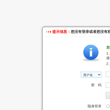
提示信息：
您没有登录或者您没有
您
1
接
2
密 码
隐身登录