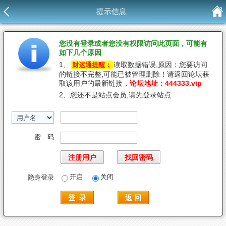
提示信息
您没有登录或者您没有权限访问此页面，可能有
如下几个原因
1、
读取数据错误,原因：您要访问
财运通提醒：
的链接不完整,可能已被管理删除！请返回论坛获
取该用户的最新链接，
论坛地址：444333.vip
2、您还不是站点会员,请先登录站点
密 码
注册用户
找回密码
开启
关闭
隐身登录
登 录
返 回