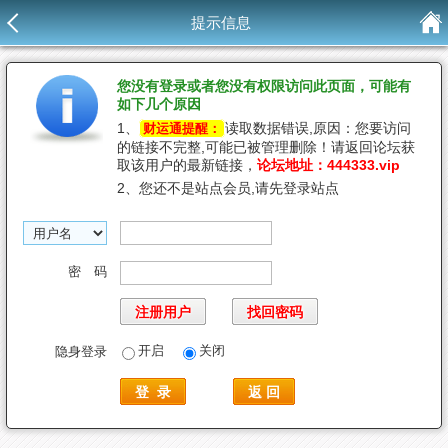
提示信息
您没有登录或者您没有权限访问此页面，可能有
如下几个原因
1、
读取数据错误,原因：您要访问
财运通提醒：
的链接不完整,可能已被管理删除！请返回论坛获
取该用户的最新链接，
论坛地址：444333.vip
2、您还不是站点会员,请先登录站点
密 码
注册用户
找回密码
开启
关闭
隐身登录
登 录
返 回