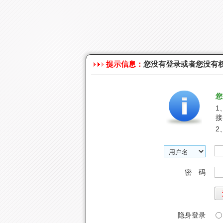
提示信息：
您没有登录或者您没有
您
1
接
2
密 码
隐身登录