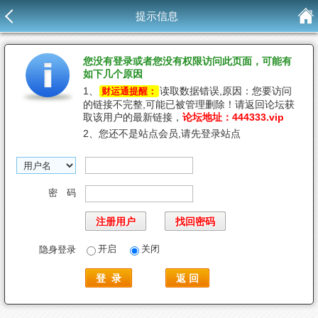
提示信息
您没有登录或者您没有权限访问此页面，可能有
如下几个原因
1、
读取数据错误,原因：您要访问
财运通提醒：
的链接不完整,可能已被管理删除！请返回论坛获
取该用户的最新链接，
论坛地址：444333.vip
2、您还不是站点会员,请先登录站点
密 码
注册用户
找回密码
开启
关闭
隐身登录
登 录
返 回