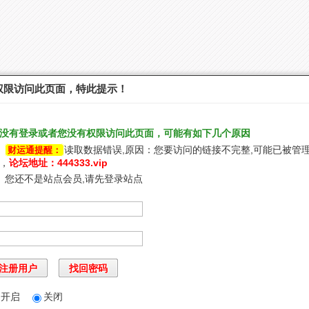
权限访问此页面，特此提示！
没有登录或者您没有权限访问此页面，可能有如下几个原因
、
读取数据错误,原因：您要访问的链接不完整,可能已被管
财运通提醒：
，
论坛地址：444333.vip
、您还不是站点会员,请先登录站点
注册用户
找回密码
开启
关闭