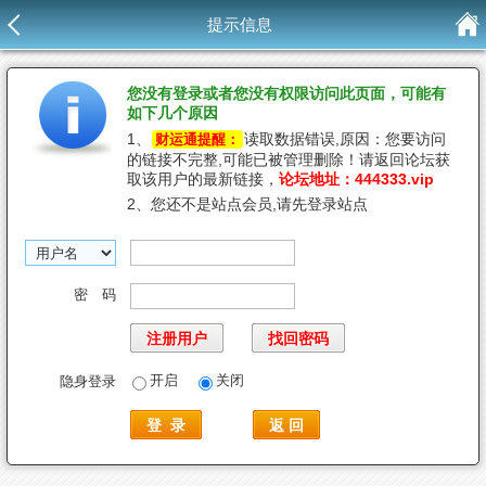
提示信息
您没有登录或者您没有权限访问此页面，可能有
如下几个原因
1、
读取数据错误,原因：您要访问
财运通提醒：
的链接不完整,可能已被管理删除！请返回论坛获
取该用户的最新链接，
论坛地址：444333.vip
2、您还不是站点会员,请先登录站点
密 码
注册用户
找回密码
开启
关闭
隐身登录
登 录
返 回