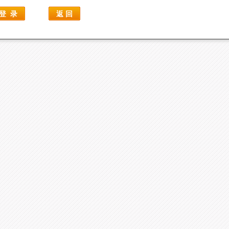
登 录
返 回