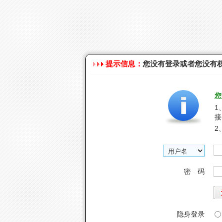
提示信息：
您没有登录或者您没有
您
1
接
2
密 码
隐身登录