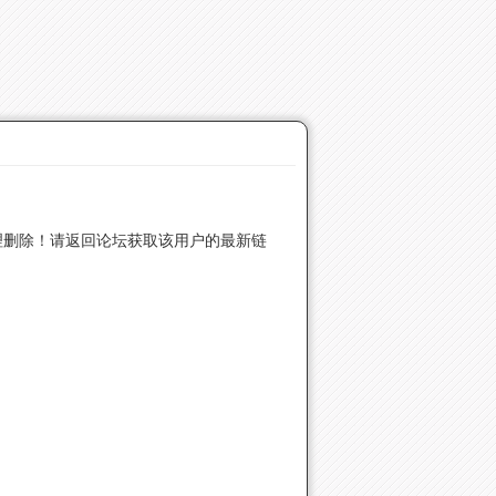
理删除！请返回论坛获取该用户的最新链