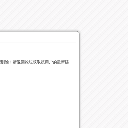
理删除！请返回论坛获取该用户的最新链