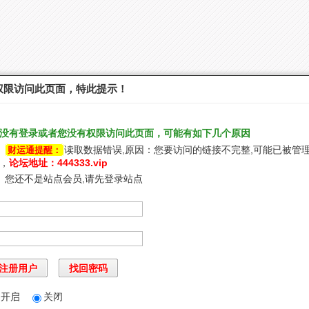
权限访问此页面，特此提示！
没有登录或者您没有权限访问此页面，可能有如下几个原因
、
读取数据错误,原因：您要访问的链接不完整,可能已被管
财运通提醒：
，
论坛地址：444333.vip
、您还不是站点会员,请先登录站点
注册用户
找回密码
开启
关闭