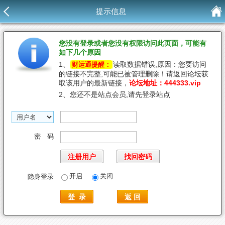
提示信息
您没有登录或者您没有权限访问此页面，可能有
如下几个原因
1、
读取数据错误,原因：您要访问
财运通提醒：
的链接不完整,可能已被管理删除！请返回论坛获
取该用户的最新链接，
论坛地址：444333.vip
2、您还不是站点会员,请先登录站点
密 码
注册用户
找回密码
开启
关闭
隐身登录
登 录
返 回