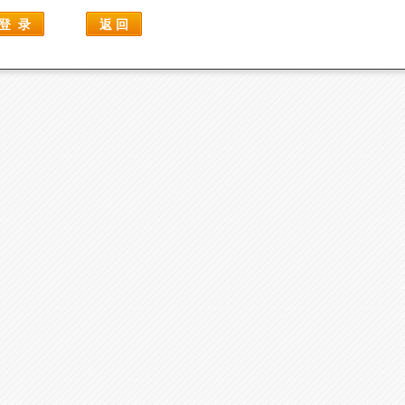
登 录
返 回