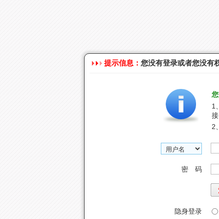
提示信息：
您没有登录或者您没有
您
1
接
2
密 码
隐身登录