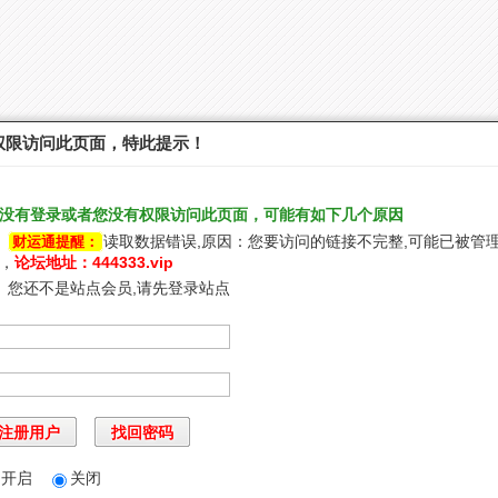
权限访问此页面，特此提示！
没有登录或者您没有权限访问此页面，可能有如下几个原因
、
读取数据错误,原因：您要访问的链接不完整,可能已被管
财运通提醒：
，
论坛地址：444333.vip
、您还不是站点会员,请先登录站点
注册用户
找回密码
开启
关闭