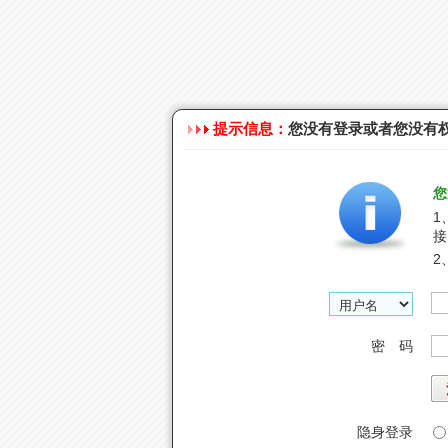
提示信息：
您没有登录或者您没有
您
1
接
2
密 码
隐身登录