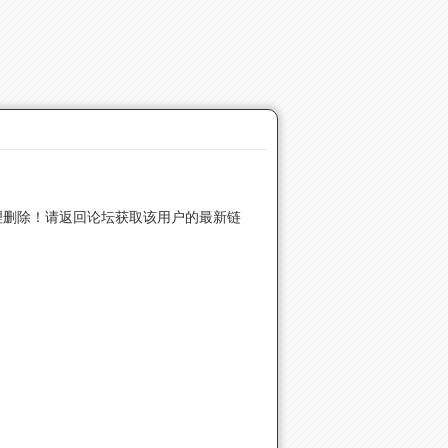
理删除！请返回论坛获取该用户的最新链