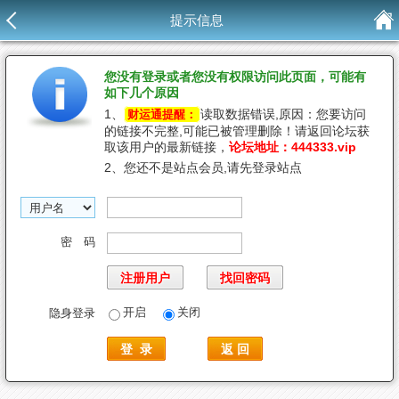
提示信息
您没有登录或者您没有权限访问此页面，可能有
如下几个原因
1、
读取数据错误,原因：您要访问
财运通提醒：
的链接不完整,可能已被管理删除！请返回论坛获
取该用户的最新链接，
论坛地址：444333.vip
2、您还不是站点会员,请先登录站点
密 码
注册用户
找回密码
开启
关闭
隐身登录
登 录
返 回