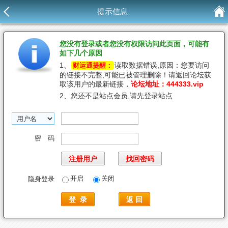
提示信息
您没有登录或者您没有权限访问此页面，可能有
如下几个原因
1、
读取数据错误,原因：您要访问
财运通提醒：
的链接不完整,可能已被管理删除！请返回论坛获
取该用户的最新链接，
论坛地址：444333.vip
2、您还不是站点会员,请先登录站点
密 码
注册用户
找回密码
开启
关闭
隐身登录
登 录
返 回