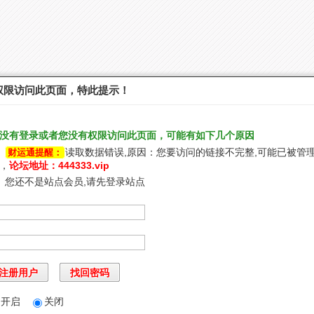
权限访问此页面，特此提示！
没有登录或者您没有权限访问此页面，可能有如下几个原因
、
读取数据错误,原因：您要访问的链接不完整,可能已被管
财运通提醒：
，
论坛地址：444333.vip
、您还不是站点会员,请先登录站点
注册用户
找回密码
开启
关闭