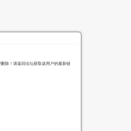
理删除！请返回论坛获取该用户的最新链