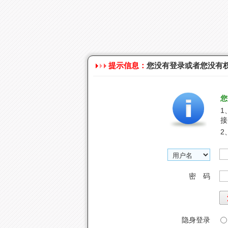
提示信息：
您没有登录或者您没有
您
1
接
2
密 码
隐身登录