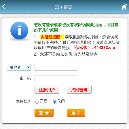
提示信息
您没有登录或者您没有权限访问此页面，可能有
如下几个原因
1、
读取数据错误,原因：您要访问
财运通提醒：
的链接不完整,可能已被管理删除！请返回论坛获
取该用户的最新链接，
论坛地址：444333.vip
2、您还不是站点会员,请先登录站点
密 码
注册用户
找回密码
开启
关闭
隐身登录
登 录
返 回