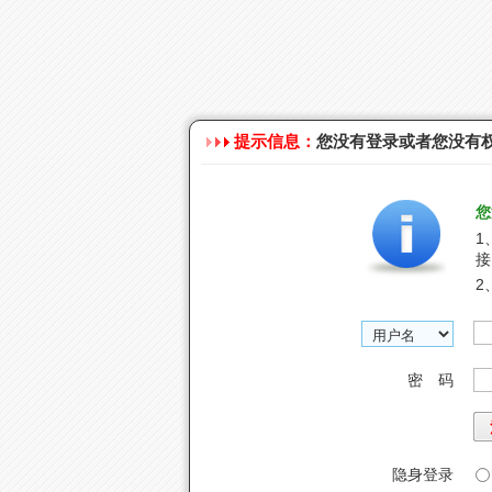
提示信息：
您没有登录或者您没有
您
1
接
2
密 码
隐身登录