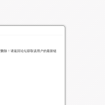
理删除！请返回论坛获取该用户的最新链