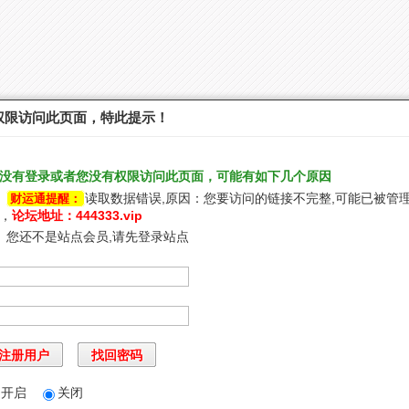
权限访问此页面，特此提示！
没有登录或者您没有权限访问此页面，可能有如下几个原因
、
读取数据错误,原因：您要访问的链接不完整,可能已被管
财运通提醒：
，
论坛地址：444333.vip
、您还不是站点会员,请先登录站点
注册用户
找回密码
开启
关闭