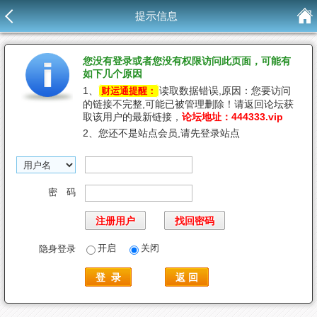
提示信息
您没有登录或者您没有权限访问此页面，可能有
如下几个原因
1、
读取数据错误,原因：您要访问
财运通提醒：
的链接不完整,可能已被管理删除！请返回论坛获
取该用户的最新链接，
论坛地址：444333.vip
2、您还不是站点会员,请先登录站点
密 码
注册用户
找回密码
开启
关闭
隐身登录
登 录
返 回