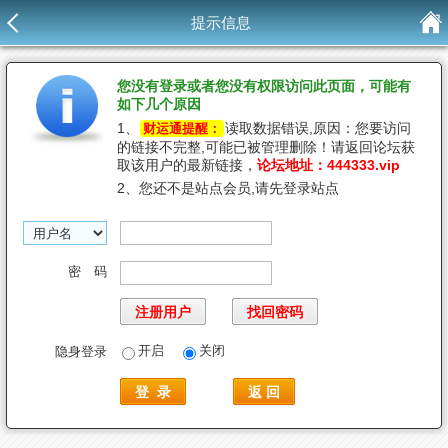
提示信息
您没有登录或者您没有权限访问此页面，可能有
如下几个原因
1、
读取数据错误,原因：您要访问
财运通提醒：
的链接不完整,可能已被管理删除！请返回论坛获
取该用户的最新链接，
论坛地址：444333.vip
2、您还不是站点会员,请先登录站点
密 码
注册用户
找回密码
开启
关闭
隐身登录
登 录
返 回