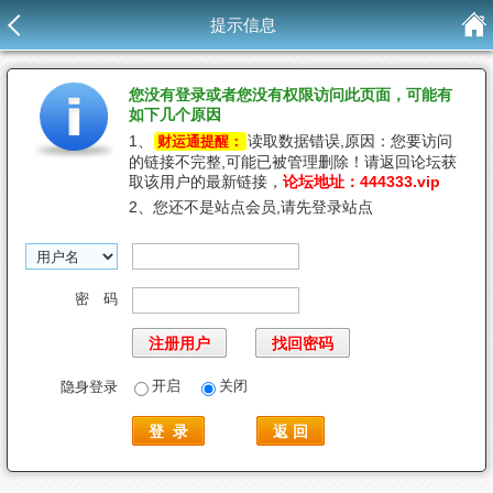
提示信息
您没有登录或者您没有权限访问此页面，可能有
如下几个原因
1、
读取数据错误,原因：您要访问
财运通提醒：
的链接不完整,可能已被管理删除！请返回论坛获
取该用户的最新链接，
论坛地址：444333.vip
2、您还不是站点会员,请先登录站点
密 码
注册用户
找回密码
开启
关闭
隐身登录
登 录
返 回