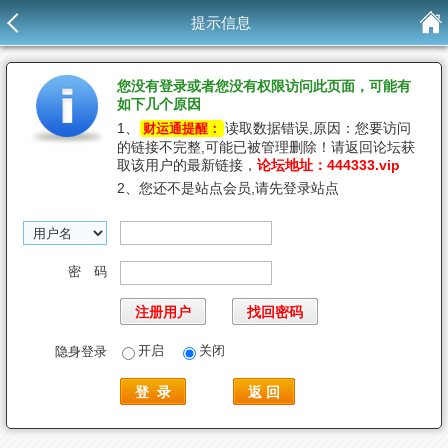
提示信息
您没有登录或者您没有权限访问此页面，可能有
如下几个原因
1、
读取数据错误,原因：您要访问
财运通提醒：
的链接不完整,可能已被管理删除！请返回论坛获
取该用户的最新链接，
论坛地址：444333.vip
2、您还不是站点会员,请先登录站点
密 码
注册用户
找回密码
开启
关闭
隐身登录
登 录
返 回