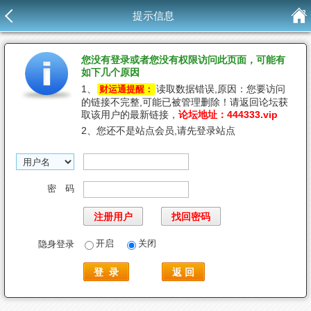
提示信息
您没有登录或者您没有权限访问此页面，可能有
如下几个原因
1、
读取数据错误,原因：您要访问
财运通提醒：
的链接不完整,可能已被管理删除！请返回论坛获
取该用户的最新链接，
论坛地址：444333.vip
2、您还不是站点会员,请先登录站点
密 码
注册用户
找回密码
开启
关闭
隐身登录
登 录
返 回