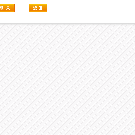
登 录
返 回