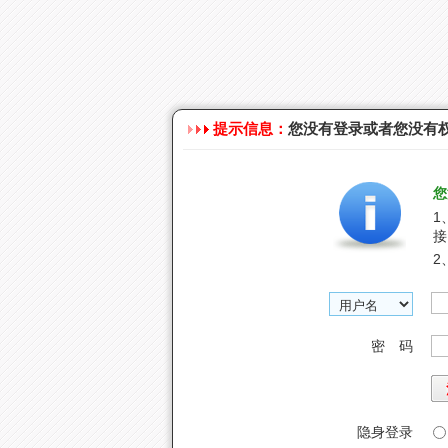
提示信息：
您没有登录或者您没有
您
1
接
2
密 码
隐身登录