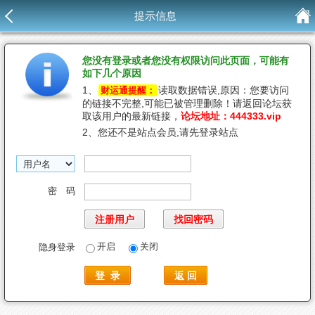
提示信息
您没有登录或者您没有权限访问此页面，可能有
如下几个原因
1、
读取数据错误,原因：您要访问
财运通提醒：
的链接不完整,可能已被管理删除！请返回论坛获
取该用户的最新链接，
论坛地址：444333.vip
2、您还不是站点会员,请先登录站点
密 码
注册用户
找回密码
开启
关闭
隐身登录
登 录
返 回