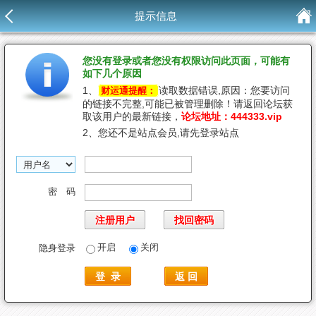
提示信息
您没有登录或者您没有权限访问此页面，可能有
如下几个原因
1、
读取数据错误,原因：您要访问
财运通提醒：
的链接不完整,可能已被管理删除！请返回论坛获
取该用户的最新链接，
论坛地址：444333.vip
2、您还不是站点会员,请先登录站点
密 码
注册用户
找回密码
开启
关闭
隐身登录
登 录
返 回