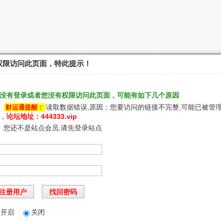
权限访问此页面，特此提示！
没有登录或者您没有权限访问此页面，可能有如下几个原因
、
读取数据错误,原因：您要访问的链接不完整,可能已被管
财运通提醒：
，
论坛地址：444333.vip
、您还不是站点会员,请先登录站点
注册用户
找回密码
开启
关闭