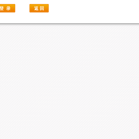
登 录
返 回