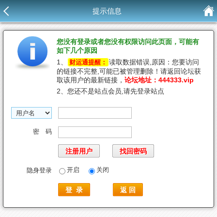
提示信息
您没有登录或者您没有权限访问此页面，可能有
如下几个原因
1、
读取数据错误,原因：您要访问
财运通提醒：
的链接不完整,可能已被管理删除！请返回论坛获
取该用户的最新链接，
论坛地址：444333.vip
2、您还不是站点会员,请先登录站点
密 码
注册用户
找回密码
开启
关闭
隐身登录
登 录
返 回