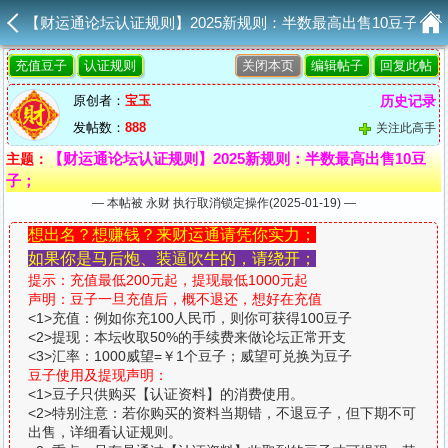
【财运通论坛认证规则】2025新规则：半数最高出售10豆子；
充值豆子
认证规则
关闭本页
编辑帖子
回复此帖
原创者：
宝玉
历史记录
发帖数：
888
关注此高手
【财运通论坛认证规则】2025新规则：半数最高出售10豆
主题：
子；
— 本帖被 永财 执行取消锁定操作(2025-01-19) —
想出名？想赚钱？来财运通请凭你实力；
如果你是马后炮、装逼吹牛的，请绕开；
提示：充值最低200元起，提现最低1000元起
声明：豆子一旦充值后，概不退还，想好在充值
<1>充值：例如你充100人民币，则你可获得100豆子
<2>提现：本坛收取50%的手续费来做论坛正常开支
<3>汇率：1000威望=￥1个豆子；威望可兑换为豆子
豆子使用及提现声明：
<1>豆子只供购买【认证资料】的消费使用。
<2>特别注意：若你购买的资料当期错，不退豆子，但下期不可
出售，详细看认证规则。