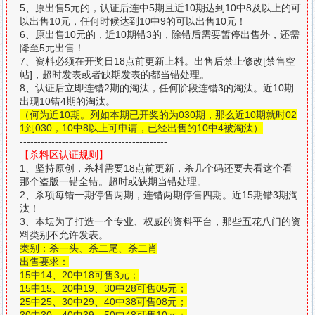
5、原出售5元的，认证后连中5期且近10期达到10中8及以上的可
以出售10元，任何时候达到10中9的可以出售10元！
6、原出售10元的，近10期错3的，除错后需要暂停出售外，还需
降至5元出售！
7、资料必须在开奖日18点前更新上料。出售后禁止修改[禁售空
帖]，超时发表或者缺期发表的都当错处理。
8、认证后立即连错2期的淘汰，任何阶段连错3的淘汰。近10期
出现10错4期的淘汰。
（何为近10期。列如本期已开奖的为030期，那么近10期就时02
1到030，10中8以上可申请，已经出售的10中4被淘汰）
------------------------------------------
【杀料区认证规则】
1、坚持原创，杀料需要18点前更新，杀几个码还要去看这个看
那个盗版一错全错。超时或缺期当错处理。
2、杀项每错一期停售两期，连错两期停售四期。近15期错3期淘
汰！
3、本坛为了打造一个专业、权威的资料平台，那些五花八门的资
料类别不允许发表。
类别：杀一头、杀二尾、杀二肖
出售要求：
15中14、20中18可售3元；
15中15、20中19、30中28可售05元；
25中25、30中29、40中38可售08元；