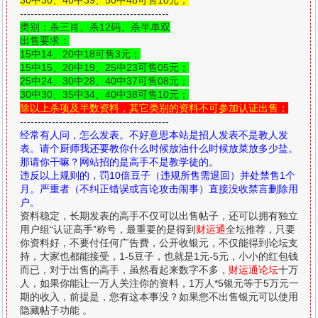
30中30、40中39、50中48可售10元；
------------------------------------------
类别：杀三肖、
杀12码、
杀半单双
出售要求：
15中14、20中18可售3元；
15中15、20中19、
25中23可售05元；
25中24、30中28、40中37可售08元；
30中30、35中34、40中38可售10元；
除以上杀项及半数资料，其它类别的资料不可参加认证出售；
------------------------------------------
经常有人问，怎么发表。不好意思本站是招人发表不是教人发
表。请个厨师我还要教你什么时候放油什么时候放菜放多少盐。
那请你干嘛？网站招的是高手不是教学徒的。
违反以上规则的，罚10倍豆子（违规所售需退回）并处禁售1个
月。严重者（不纠正错误或言论攻击闹事）直接没收禁言删除用
户。
资料稳定，长期发表的高手不仅可以出售帖子，还可以拥有独立
用户组“认证高手”称号，最重要的是得到
财运通
全坛推荐，只要
你资料好，不要付任何广告费，公开收银元，不仅能得到论坛支
持，大家也都能接受，1-5豆子，也就是1元-5元，小小的红包钱
而已，对于出售的高手，虽然看起来数字不多，
财运通论坛
十万
人，如果你能让一万人关注你的资料，1万人*5银元等于5万元一
期的收入，前提是，您有这本事没？如果您不出售银元可以使用
隐藏帖子功能 。