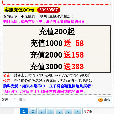
客服充值QQ号
59959587
友情提示：不充值的、闲聊的直接永久拉黑；
购料无忧：如果本期不中，豆子将全额退回给购买者；
充值200起
充值1000
送 58
充值2000
送158
充值3000
送388
公告：
财务上班时间（早8点-晚9点）其它时间不要联系；
公告：
充值前务必考虑好后再充值，充值后将不受理退款；
购料无忧：如果本期不中，豆子将全额退回给购买者；
退回时间：次日早上7:30分左右退回到你的账户；
发表于:
15:18:58
举报
1
2
3
4
5
6
7
7
共
页