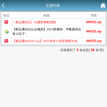
主题列表
状态
标题
导航
〖财运通论坛〗坛规和发帖须知
444333.vip
【财运通论坛认证规则】2025新规则：半数最高出
444333.vip
售10豆子；
【财运通444333.vip】2025全年六合彩资料大全
444333.vip
3
58
共搜索到了
条信息[
条/页]