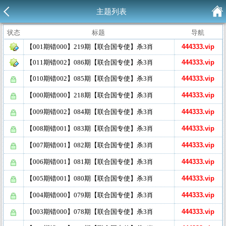
主题列表
状态
标题
导航
【001期错000】219期【联合国专使】杀3肖
444333.vip
【011期错002】086期【联合国专使】杀3肖
444333.vip
【010期错002】085期【联合国专使】杀3肖
444333.vip
【000期错000】218期【联合国专使】杀3肖
444333.vip
【009期错002】084期【联合国专使】杀3肖
444333.vip
【008期错001】083期【联合国专使】杀3肖
444333.vip
【007期错001】082期【联合国专使】杀3肖
444333.vip
【006期错001】081期【联合国专使】杀3肖
444333.vip
【005期错001】080期【联合国专使】杀3肖
444333.vip
【004期错000】079期【联合国专使】杀3肖
444333.vip
【003期错000】078期【联合国专使】杀3肖
444333.vip