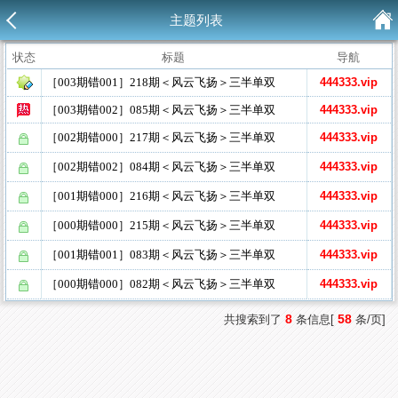
主题列表
状态
标题
导航
［003期错001］218期＜风云飞扬＞三半单双
444333.vip
［003期错002］085期＜风云飞扬＞三半单双
444333.vip
［002期错000］217期＜风云飞扬＞三半单双
444333.vip
［002期错002］084期＜风云飞扬＞三半单双
444333.vip
［001期错000］216期＜风云飞扬＞三半单双
444333.vip
［000期错000］215期＜风云飞扬＞三半单双
444333.vip
［001期错001］083期＜风云飞扬＞三半单双
444333.vip
［000期错000］082期＜风云飞扬＞三半单双
444333.vip
8
58
共搜索到了
条信息[
条/页]