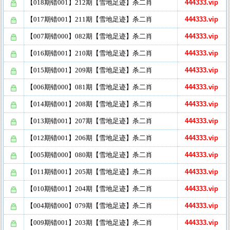
【018期错001】212期【雪地足迹】杀二肖
444333.vip
【017期错001】211期【雪地足迹】杀二肖
444333.vip
【007期错000】082期【雪地足迹】杀二肖
444333.vip
【016期错001】210期【雪地足迹】杀二肖
444333.vip
【015期错001】209期【雪地足迹】杀二肖
444333.vip
【006期错000】081期【雪地足迹】杀二肖
444333.vip
【014期错001】208期【雪地足迹】杀二肖
444333.vip
【013期错001】207期【雪地足迹】杀二肖
444333.vip
【012期错001】206期【雪地足迹】杀二肖
444333.vip
【005期错000】080期【雪地足迹】杀二肖
444333.vip
【011期错001】205期【雪地足迹】杀二肖
444333.vip
【010期错001】204期【雪地足迹】杀二肖
444333.vip
【004期错000】079期【雪地足迹】杀二肖
444333.vip
【009期错001】203期【雪地足迹】杀二肖
444333.vip