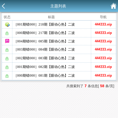
主题列表
状态
标题
导航
［001期错000］218期【眼动心热】二波
444333.vip
［000期错000］217期【眼动心热】二波
444333.vip
［004期错000］085期【眼动心热】二波
444333.vip
［003期错000］084期【眼动心热】二波
444333.vip
［002期错000］083期【眼动心热】二波
444333.vip
［001期错000］082期【眼动心热】二波
444333.vip
［000期错000］081期【眼动心热】二波
444333.vip
7
58
共搜索到了
条信息[
条/页]