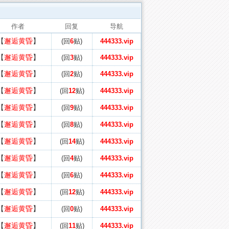
作者
回复
导航
【
邂逅黄昏
】
(回
6
贴)
444333.vip
【
邂逅黄昏
】
(回
3
贴)
444333.vip
【
邂逅黄昏
】
(回
2
贴)
444333.vip
【
邂逅黄昏
】
(回
12
贴)
444333.vip
【
邂逅黄昏
】
(回
9
贴)
444333.vip
【
邂逅黄昏
】
(回
8
贴)
444333.vip
【
邂逅黄昏
】
(回
14
贴)
444333.vip
【
邂逅黄昏
】
(回
4
贴)
444333.vip
【
邂逅黄昏
】
(回
6
贴)
444333.vip
【
邂逅黄昏
】
(回
12
贴)
444333.vip
【
邂逅黄昏
】
(回
0
贴)
444333.vip
【
邂逅黄昏
】
(回
11
贴)
444333.vip