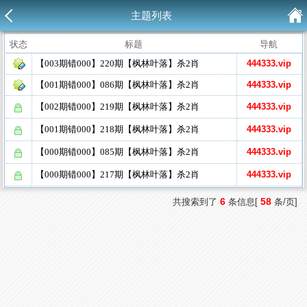
主题列表
状态
标题
导航
【003期错000】220期【枫林叶落】杀2肖
444333.vip
【001期错000】086期【枫林叶落】杀2肖
444333.vip
【002期错000】219期【枫林叶落】杀2肖
444333.vip
【001期错000】218期【枫林叶落】杀2肖
444333.vip
【000期错000】085期【枫林叶落】杀2肖
444333.vip
【000期错000】217期【枫林叶落】杀2肖
444333.vip
6
58
共搜索到了
条信息[
条/页]