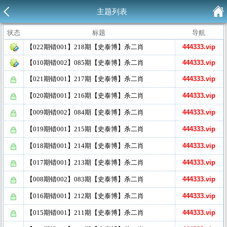
主题列表
状态
标题
导航
【022期错001】218期【史泰博】杀二肖
444333.vip
【010期错002】085期【史泰博】杀二肖
444333.vip
【021期错001】217期【史泰博】杀二肖
444333.vip
【020期错001】216期【史泰博】杀二肖
444333.vip
【009期错002】084期【史泰博】杀二肖
444333.vip
【019期错001】215期【史泰博】杀二肖
444333.vip
【018期错001】214期【史泰博】杀二肖
444333.vip
【017期错001】213期【史泰博】杀二肖
444333.vip
【008期错002】083期【史泰博】杀二肖
444333.vip
【016期错001】212期【史泰博】杀二肖
444333.vip
【015期错001】211期【史泰博】杀二肖
444333.vip