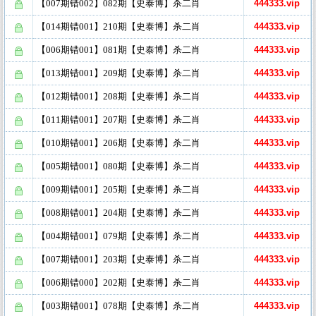
【007期错002】082期【史泰博】杀二肖
444333.vip
【014期错001】210期【史泰博】杀二肖
444333.vip
【006期错001】081期【史泰博】杀二肖
444333.vip
【013期错001】209期【史泰博】杀二肖
444333.vip
【012期错001】208期【史泰博】杀二肖
444333.vip
【011期错001】207期【史泰博】杀二肖
444333.vip
【010期错001】206期【史泰博】杀二肖
444333.vip
【005期错001】080期【史泰博】杀二肖
444333.vip
【009期错001】205期【史泰博】杀二肖
444333.vip
【008期错001】204期【史泰博】杀二肖
444333.vip
【004期错001】079期【史泰博】杀二肖
444333.vip
【007期错001】203期【史泰博】杀二肖
444333.vip
【006期错000】202期【史泰博】杀二肖
444333.vip
【003期错001】078期【史泰博】杀二肖
444333.vip