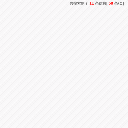
11
58
共搜索到了
条信息[
条/页]