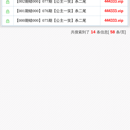
【002期错000】077期【公主一笑】杀二尾
444333.vip
【001期错000】076期【公主一笑】杀二尾
444333.vip
【000期错000】075期【公主一笑】杀二尾
444333.vip
14
58
共搜索到了
条信息[
条/页]