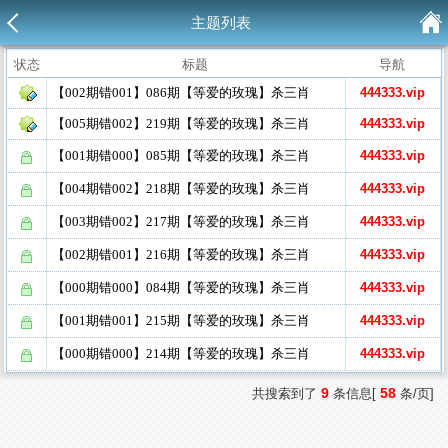
主题列表
状态
标题
导航
【002期错001】086期【等爱的玫瑰】杀三肖
444333.vip
【005期错002】219期【等爱的玫瑰】杀三肖
444333.vip
【001期错000】085期【等爱的玫瑰】杀三肖
444333.vip
【004期错002】218期【等爱的玫瑰】杀三肖
444333.vip
【003期错002】217期【等爱的玫瑰】杀三肖
444333.vip
【002期错001】216期【等爱的玫瑰】杀三肖
444333.vip
【000期错000】084期【等爱的玫瑰】杀三肖
444333.vip
【001期错001】215期【等爱的玫瑰】杀三肖
444333.vip
【000期错000】214期【等爱的玫瑰】杀三肖
444333.vip
9
58
共搜索到了
条信息[
条/页]