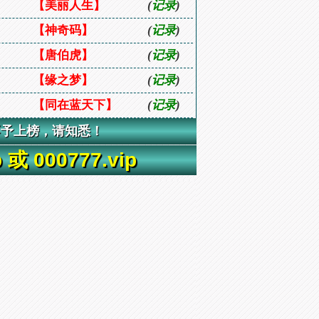
【美丽人生】
(
记录
)
【神奇码】
(
记录
)
【唐伯虎】
(
记录
)
【缘之梦】
(
记录
)
【同在蓝天下】
(
记录
)
不予上榜，请知悉！
 000777.vip