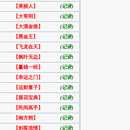
【美丽人】
(
记录
)
【大哥明】
(
记录
)
【大漠金狼】
(
记录
)
【黑金王】
(
记录
)
【飞龙在天】
(
记录
)
【枫叶无边】
(
记录
)
【赢钱一经】
(
记录
)
【幸运之门】
(
记录
)
【运财童子】
(
记录
)
【葵花宝典】
(
记录
)
【民间高手】
(
记录
)
【南方朔】
(
记录
)
【剑客流情】
(
记录
)