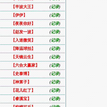
【半波大王】
(
记录
)
【伊伊】
(
记录
)
【夜夜你好】
(
记录
)
【赵发一波】
(
记录
)
【入迷微笑】
(
记录
)
【降温球拍】
(
记录
)
【天镜云生】
(
记录
)
【六合大赢家】
(
记录
)
【史泰博】
(
记录
)
【神算子】
(
记录
)
【花儿红了】
(
记录
)
【睿溪宝】
(
记录
)