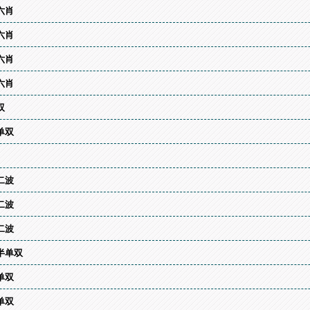
六肖
六肖
六肖
六肖
双
单双
二波
二波
二波
三半单双
单双
单双