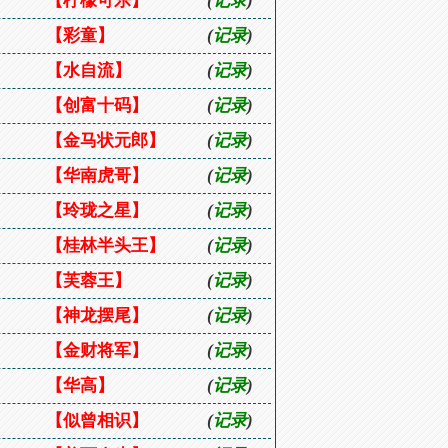
【柠檬可乐】
(
记录
)
【彩童】
(
记录
)
【水自流】
(
记录
)
【创富十码】
(
记录
)
【金马状元郎】
(
记录
)
【华南虎哥】
(
记录
)
【玲珑之星】
(
记录
)
【桂林半头王】
(
记录
)
【芙蓉王】
(
记录
)
【神龙摆尾】
(
记录
)
【金财将军】
(
记录
)
【华高】
(
记录
)
【似曾相识】
(
记录
)