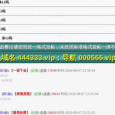
杀12码
12码
12码
12码
】杀12码
面整洁请按照统一格式发帖，
未按照标准格式发帖一律
444333.vip；导航 000555.vip 或
(回
3
贴)
【
一诺千金
】
(
记录
)
点击:
15649
时间:2026-08-07 23:50:04
:06:02
】
14:06:02
(回
2
贴)
【
梦最美落
】
(
记录
)
点击:
10831
时间:2026-08-07 23:25:04
14:06:02
(回
4
贴)
【
最亮的星
】
(
记录
)
点击:
20820
时间:2026-08-07 23:22:03