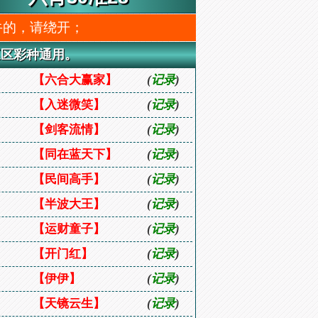
牛的，请绕开；
三区彩种通用。
【六合大赢家】
(
记录
)
【入迷微笑】
(
记录
)
【剑客流情】
(
记录
)
【同在蓝天下】
(
记录
)
【民间高手】
(
记录
)
【半波大王】
(
记录
)
【运财童子】
(
记录
)
【开门红】
(
记录
)
【伊伊】
(
记录
)
【天镜云生】
(
记录
)