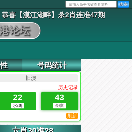
【漠江湖畔】杀2肖连准47期【十剪梅】杀2
港论坛
属性
号码统计
六肖30准28