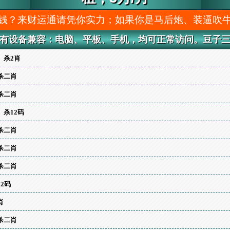
钱？来财运通请凭你实力；如果你是马后炮、装逼吹
有设备兼容：电脑、平板、手机，
均可正常访问。豆子
】杀2肖
】杀二肖
】杀二肖
】杀12码
】杀二肖
】杀二肖
】杀二肖
12码
肖
】杀二肖